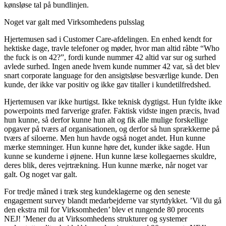
kønsløse tal på bundlinjen.
Noget var galt med Virksomhedens pulsslag
Hjertemusen sad i Customer Care-afdelingen. En enhed kendt for
hektiske dage, travle telefoner og møder, hvor man altid råbte “Who
the fuck is on 42?”, fordi kunde nummer 42 altid var sur og surhed
avlede surhed. Ingen anede hvem kunde nummer 42 var, så det blev
snart corporate language for den ansigtsløse besværlige kunde. Den
kunde, der ikke var positiv og ikke gav titaller i kundetilfredshed.
Hjertemusen var ikke hurtigst. Ikke teknisk dygtigst. Hun fyldte ikke
powerpoints med farverige grafer. Faktisk vidste ingen præcis, hvad
hun kunne, så derfor kunne hun alt og fik alle mulige forskellige
opgaver på tværs af organisationen, og derfor så hun sprækkerne på
tværs af siloerne. Men hun havde også noget andet. Hun kunne
mærke stemninger. Hun kunne høre det, kunder ikke sagde. Hun
kunne se kunderne i øjnene. Hun kunne læse kollegaernes skuldre,
deres blik, deres vejrtrækning. Hun kunne mærke, når noget var
galt. Og noget var galt.
For tredje måned i træk steg kundeklagerne og den seneste
engagement survey blandt medarbejderne var styrtdykket. ’Vil du gå
den ekstra mil for Virksomheden’ blev et rungende 80 procents
NEJ! ’Mener du at Virksomhedens strukturer og systemer