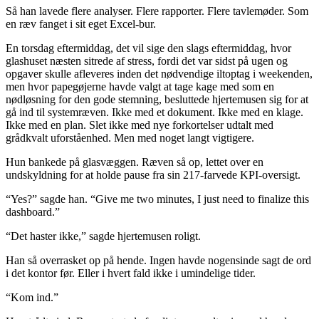
Så han lavede flere analyser. Flere rapporter. Flere tavlemøder. Som
en ræv fanget i sit eget Excel-bur.
En torsdag eftermiddag, det vil sige den slags eftermiddag, hvor
glashuset næsten sitrede af stress, fordi det var sidst på ugen og
opgaver skulle afleveres inden det nødvendige iltoptag i weekenden,
men hvor papegøjerne havde valgt at tage kage med som en
nødløsning for den gode stemning, besluttede hjertemusen sig for at
gå ind til systemræven. Ikke med et dokument. Ikke med en klage.
Ikke med en plan. Slet ikke med nye forkortelser udtalt med
grådkvalt uforståenhed. Men med noget langt vigtigere.
Hun bankede på glasvæggen. Ræven så op, lettet over en
undskyldning for at holde pause fra sin 217-farvede KPI-oversigt.
“Yes?” sagde han. “Give me two minutes, I just need to finalize this
dashboard.”
“Det haster ikke,” sagde hjertemusen roligt.
Han så overrasket op på hende. Ingen havde nogensinde sagt de ord
i det kontor før. Eller i hvert fald ikke i umindelige tider.
“Kom ind.”