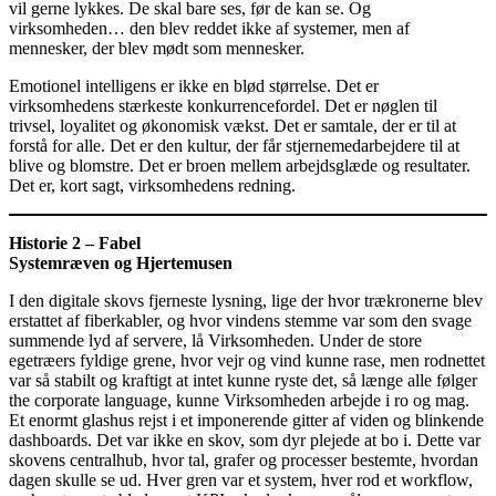
vil gerne lykkes. De skal bare ses, før de kan se. Og
virksomheden… den blev reddet ikke af systemer, men af
mennesker, der blev mødt som mennesker.
Emotionel intelligens er ikke en blød størrelse. Det er
virksomhedens stærkeste konkurrencefordel. Det er nøglen til
trivsel, loyalitet og økonomisk vækst. Det er samtale, der er til at
forstå for alle. Det er den kultur, der får stjernemedarbejdere til at
blive og blomstre. Det er broen mellem arbejdsglæde og resultater.
Det er, kort sagt, virksomhedens redning.
Historie 2 – Fabel
Systemræven og Hjertemusen
I den digitale skovs fjerneste lysning, lige der hvor trækronerne blev
erstattet af fiberkabler, og hvor vindens stemme var som den svage
summende lyd af servere, lå Virksomheden. Under de store
egetræers fyldige grene, hvor vejr og vind kunne rase, men rodnettet
var så stabilt og kraftigt at intet kunne ryste det, så længe alle følger
the corporate language, kunne Virksomheden arbejde i ro og mag.
Et enormt glashus rejst i et imponerende gitter af viden og blinkende
dashboards. Det var ikke en skov, som dyr plejede at bo i. Dette var
skovens centralhub, hvor tal, grafer og processer bestemte, hvordan
dagen skulle se ud. Hver gren var et system, hver rod et workflow,