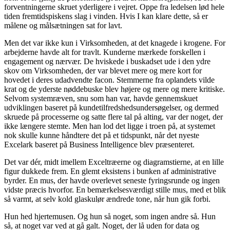
forventningerne skruet yderligere i vejret. Oppe fra ledelsen lød hele
tiden fremtidspiskens slag i vinden. Hvis I kan klare dette, så er
målene og målsætningen sat for lavt.
Men det var ikke kun i Virksomheden, at det knagede i krogene. For
arbejderne havde alt for travlt. Kunderne mærkede forskellen i
engagement og nærvær. De hviskede i buskadset ude i den ydre
skov om Virksomheden, der var blevet mere og mere kort for
hovedet i deres udadvendte facon. Stemmerne fra oplandets vilde
krat og de yderste nøddebuske blev højere og mere og mere kritiske.
Selvom systemræven, snu som han var, havde gennemskuet
udviklingen baseret på kundetilfredshedsundersøgelser, og dermed
skruede på processerne og satte flere tal på alting, var der noget, der
ikke længere stemte. Men han lod det ligge i troen på, at systemet
nok skulle kunne håndtere det på et tidspunkt, når det nyeste
Excelark baseret på Business Intelligence blev præsenteret.
Det var dér, midt imellem Exceltræerne og diagramstierne, at en lille
figur dukkede frem. En glemt eksistens i bunken af administrative
byrder. En mus, der havde overlevet seneste fyringsrunde og ingen
vidste præcis hvorfor. En bemærkelsesværdigt stille mus, med et blik
så varmt, at selv kold glaskulør ændrede tone, når hun gik forbi.
Hun hed hjertemusen. Og hun så noget, som ingen andre så. Hun
så, at noget var ved at gå galt. Noget, der lå uden for data og