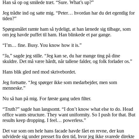
Han så op og smilede træt. “Sure. What’s up?”
Jeg trådte ind og satte mig. “Peter… hvordan har du det egentlig for
tiden?”
Spørgsmålet ramte ham så tydeligt, at han lænede sig tilbage, som
om jeg havde puffet til ham. Han blinkede et par gange.
“I’m… fine. Busy. You know how it is.”
“Ja,” sagde jeg stille. “Jeg kan se, du har mange ting på dine
skuldre. Det må være hårdt, når tallene falder, og folk forlader os.”
Hans blik gled ned mod skrivebordet.
Jeg fortsatte. “Jeg spørger ikke som medarbejder, men som
menneske.”
Nu så han på mig. For første gang uden filter.
“Truth?” sagde han langsomt. “I don’t know what else to do. Head
office wants structure. They want uniformity. So I push for that. But
results keep dropping. I feel… powerless.”
Det var som om hele hans facade havde fået en revne, der kun
udvidede sig under presset fra den tid, hvor jeg ikke svarede direkte