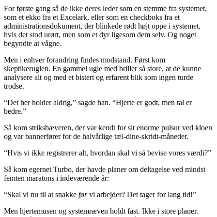
For første gang så de ikke deres leder som en stemme fra systemet,
som et ekko fra et Excelark, eller som en checkboks fra et
administrationsdokument, der blinkede rødt højt oppe i systemet,
hvis det stod urørt, men som et dyr ligesom dem selv. Og noget
begyndte at vågne.
Men i enhver forandring findes modstand. Først kom
skeptikeruglen. En gammel ugle med briller så store, at de kunne
analysere alt og med et bistert og erfarent blik som ingen turde
trodse.
“Det her holder aldrig,” sagde han. “Hjerte er godt, men tal er
bedre.”
Så kom striksbæveren, der var kendt for sit enorme pulsur ved kloen
og var bannerfører for de halvårlige tæl-dine-skridt-måneder.
“Hvis vi ikke registrerer alt, hvordan skal vi så bevise vores værdi?”
Så kom egernet Turbo, der havde planer om deltagelse ved mindst
femten maratons i indeværende år:
“Skal vi nu til at snakke
før
vi arbejder? Det tager for lang tid!”
Men hjertemusen og systemræven holdt fast. Ikke i store planer.