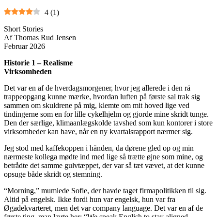
4
(
1
)
Short Stories
Af Thomas Rud Jensen
Februar 2026
Historie 1 – Realisme
Virksomheden
Det var en af de hverdagsmorgener, hvor jeg allerede i den rå
trappeopgang kunne mærke, hvordan luften på første sal trak sig
sammen om skuldrene på mig, klemte om mit hoved lige ved
tindingerne som en for lille cykelhjelm og gjorde mine skridt tunge.
Den der særlige, klimaanlægskolde tavshed som kun kontorer i store
virksomheder kan have, når en ny kvartalsrapport nærmer sig.
Jeg stod med kaffekoppen i hånden, da dørene gled op og min
nærmeste kollega mødte ind med lige så trætte øjne som mine, og
betrådte det samme gulvtæppet, der var så tæt vævet, at det kunne
opsuge både skridt og stemning.
“Morning,” mumlede Sofie, der havde taget firmapolitikken til sig.
Altid på engelsk. Ikke fordi hun var engelsk, hun var fra
Øgadekvarteret, men det var company language. Det var en af de
første ting, man lærte her: “We speak English to stay aligned