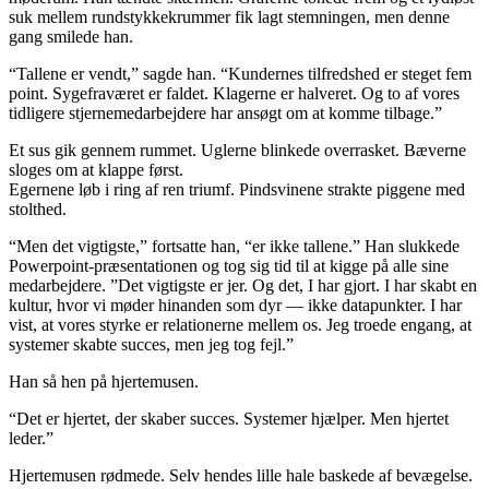
suk mellem rundstykkekrummer fik lagt stemningen, men denne
gang smilede han.
“Tallene er vendt,” sagde han. “Kundernes tilfredshed er steget fem
point. Sygefraværet er faldet. Klagerne er halveret. Og to af vores
tidligere stjernemedarbejdere har ansøgt om at komme tilbage.”
Et sus gik gennem rummet. Uglerne blinkede overrasket. Bæverne
sloges om at klappe først.
Egernene løb i ring af ren triumf. Pindsvinene strakte piggene med
stolthed.
“Men det vigtigste,” fortsatte han, “er ikke tallene.” Han slukkede
Powerpoint-præsentationen og tog sig tid til at kigge på alle sine
medarbejdere. ”Det vigtigste er jer. Og det, I har gjort. I har skabt en
kultur, hvor vi møder hinanden som dyr — ikke datapunkter. I har
vist, at vores styrke er relationerne mellem os. Jeg troede engang, at
systemer skabte succes, men jeg tog fejl.”
Han så hen på hjertemusen.
“Det er hjertet, der skaber succes. Systemer hjælper. Men hjertet
leder.”
Hjertemusen rødmede. Selv hendes lille hale baskede af bevægelse.