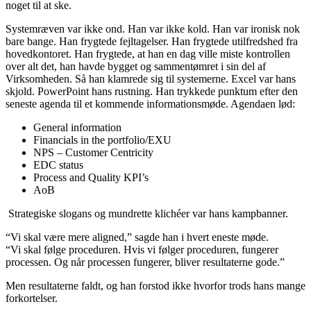
noget til at ske.
Systemræven var ikke ond. Han var ikke kold. Han var ironisk nok
bare bange. Han frygtede fejltagelser. Han frygtede utilfredshed fra
hovedkontoret. Han frygtede, at han en dag ville miste kontrollen
over alt det, han havde bygget og sammentømret i sin del af
Virksomheden. Så han klamrede sig til systemerne. Excel var hans
skjold. PowerPoint hans rustning. Han trykkede punktum efter den
seneste agenda til et kommende informationsmøde. Agendaen lød:
General information
Financials in the portfolio/EXU
NPS – Customer Centricity
EDC status
Process and Quality KPI’s
AoB
Strategiske slogans og mundrette klichéer var hans kampbanner.
“Vi skal være mere aligned,” sagde han i hvert eneste møde.
“Vi skal følge proceduren. Hvis vi følger proceduren, fungerer
processen. Og når processen fungerer, bliver resultaterne gode.”
Men resultaterne faldt, og han forstod ikke hvorfor trods hans mange
forkortelser.