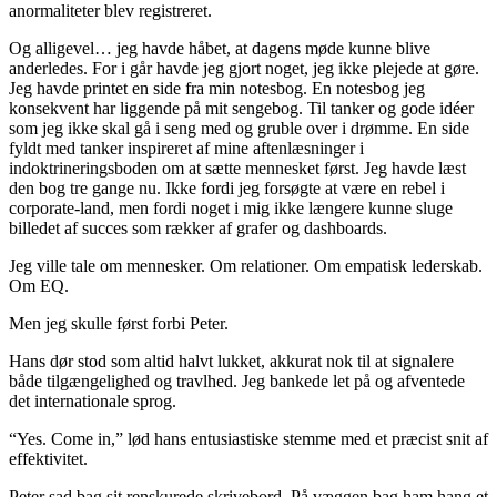
anormaliteter blev registreret.
Og alligevel… jeg havde håbet, at dagens møde kunne blive
anderledes. For i går havde jeg gjort noget, jeg ikke plejede at gøre.
Jeg havde printet en side fra min notesbog. En notesbog jeg
konsekvent har liggende på mit sengebog. Til tanker og gode idéer
som jeg ikke skal gå i seng med og gruble over i drømme. En side
fyldt med tanker inspireret af mine aftenlæsninger i
indoktrineringsboden om at sætte mennesket først. Jeg havde læst
den bog tre gange nu. Ikke fordi jeg forsøgte at være en rebel i
corporate-land, men fordi noget i mig ikke længere kunne sluge
billedet af succes som rækker af grafer og dashboards.
Jeg ville tale om mennesker. Om relationer. Om empatisk lederskab.
Om EQ.
Men jeg skulle først forbi Peter.
Hans dør stod som altid halvt lukket, akkurat nok til at signalere
både tilgængelighed og travlhed. Jeg bankede let på og afventede
det internationale sprog.
“Yes. Come in,” lød hans entusiastiske stemme med et præcist snit af
effektivitet.
Peter sad bag sit renskurede skrivebord. På væggen bag ham hang et