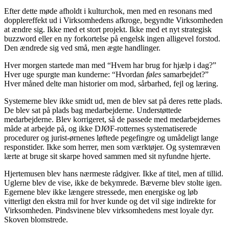
Efter dette møde afholdt i kulturchok, men med en resonans med
dopplereffekt ud i Virksomhedens afkroge, begyndte Virksomheden
at ændre sig. Ikke med et stort projekt. Ikke med et nyt strategisk
buzzword eller en ny forkortelse på engelsk ingen alligevel forstod.
Den ændrede sig ved små, men ægte handlinger.
Hver morgen startede man med “Hvem har brug for hjælp i dag?”
Hver uge spurgte man kunderne: “Hvordan
føles
samarbejdet?”
Hver måned delte man historier om mod, sårbarhed, fejl og læring.
Systemerne blev ikke smidt ud, men de blev sat på deres rette plads.
De blev sat på plads bag medarbejderne. Understøttede
medarbejderne. Blev korrigeret, så de passede med medarbejdernes
måde at arbejde på, og ikke DJØF-rotternes systematiserede
procedurer og jurist-ørnenes løftede pegefingre og umådeligt lange
responstider. Ikke som herrer, men som værktøjer. Og systemræven
lærte at bruge sit skarpe hoved sammen med sit nyfundne hjerte.
Hjertemusen blev hans nærmeste rådgiver. Ikke af titel, men af tillid.
Uglerne blev de vise, ikke de bekymrede. Bæverne blev stolte igen.
Egernene blev ikke længere stressede, men energiske og løb
vitterligt den ekstra mil for hver kunde og det vil sige indirekte for
Virksomheden. Pindsvinene blev virksomhedens mest loyale dyr.
Skoven blomstrede.