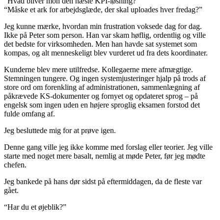
“Hvad bliver mon den næste KPI-løsning?”
“Måske et ark for arbejdsglæde, der skal uploades hver fredag?”
Jeg kunne mærke, hvordan min frustration voksede dag for dag.
Ikke på Peter som person. Han var skam høflig, ordentlig og ville
det bedste for virksomheden. Men han havde sat systemet som
kompas, og alt menneskeligt blev vurderet ud fra dets koordinater.
Kunderne blev mere utilfredse. Kollegaerne mere afmægtige.
Stemningen tungere. Og ingen systemjusteringer hjalp på trods af
store ord om forenkling af administrationen, sammenlægning af
påkrævede KS-dokumenter og fornyet og opdateret sprog – på
engelsk som ingen uden en højere sproglig eksamen forstod det
fulde omfang af.
Jeg besluttede mig for at prøve igen.
Denne gang ville jeg ikke komme med forslag eller teorier. Jeg ville
starte med noget mere basalt, nemlig at møde Peter, før jeg mødte
chefen.
Jeg bankede på hans dør sidst på eftermiddagen, da de fleste var
gået.
“Har du et øjeblik?”