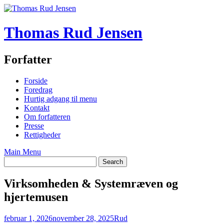
Skip
to
content
Thomas Rud Jensen
Forfatter
Forside
Foredrag
Hurtig adgang til menu
Kontakt
Om forfatteren
Presse
Rettigheder
Main Menu
Virksomheden & Systemræven og
hjertemusen
februar 1, 2026
november 28, 2025
Rud