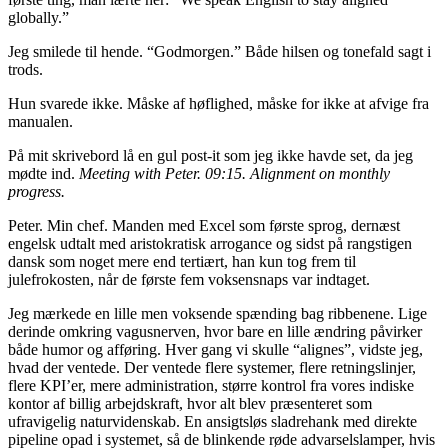
globally.”
Jeg smilede til hende. “Godmorgen.” Både hilsen og tonefald sagt i
trods.
Hun svarede ikke. Måske af høflighed, måske for ikke at afvige fra
manualen.
På mit skrivebord lå en gul post-it som jeg ikke havde set, da jeg
mødte ind.
Meeting with Peter. 09:15. Alignment on monthly
progress.
Peter. Min chef. Manden med Excel som første sprog, dernæst
engelsk udtalt med aristokratisk arrogance og sidst på rangstigen
dansk som noget mere end tertiært, han kun tog frem til
julefrokosten, når de første fem voksensnaps var indtaget.
Jeg mærkede en lille men voksende spænding bag ribbenene. Lige
derinde omkring vagusnerven, hvor bare en lille ændring påvirker
både humor og afføring. Hver gang vi skulle “alignes”, vidste jeg,
hvad der ventede. Der ventede flere systemer, flere retningslinjer,
flere KPI’er, mere administration, større kontrol fra vores indiske
kontor af billig arbejdskraft, hvor alt blev præsenteret som
ufravigelig naturvidenskab. En ansigtsløs sladrehank med direkte
pipeline opad i systemet, så de blinkende røde advarselslamper, hvis