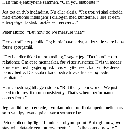
Han trak øjenbrynene sammen. “Can you elaborate?”
Jeg tog en dyb indånding. Nu eller aldrig. “Jeg tror, vi skal arbejde
med emotionel intelligens i dialogen med kunderne. Flere af dem
efterspørger faktisk forståelse, nærvær…”
Peter afbrød. “But how do we measure that?”
Der var stille et øjeblik. Jeg burde have vidst, at det ville være hans
første spørgsmål.
“Det handler ikke kun om måling,” sagde jeg. “Det handler om
relationer. Om at se mennesker, før vi ser systemer. Hvis vi møder
kunderne med nysgerrighed, hvis vi lytter reelt, kan vi løse deres
behov bedre. Det skaber både bedre trivsel hos os og bedre
resultater.”
Han lænede sig tilbage i stolen. “But the system works. We just
need to follow it more consistently. That’s where performance
comes from.”
Jeg sad lidt og mærkede, hvordan mine ord fordampede mellem os
som vandpyttevand på en varm sommerdag.
Peter smilede høfligt. “I understand your point. But right now, we
stay with data-driven improvements. That’s the company way.”