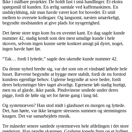
Ikke i målbare projekter. De holdt fast i små handlinger. Et ekstra
spørgsmål til kunden. En ærlig samtale ved kaffemaskinen. En
undskyldning, når man havde været kort for hovedet. Et smil
mellem to oversete kollegaer. Og langsomt, næsten umærkeligt,
begyndte modstanden at give plads for nysgerrighed.
Det første store tegn kom fra en uventet kant. En dag sagde kunde
nummer 42, stadig kendt som den mest umulige kunde i hele
skoven, selvom ingen kunne sætte konkret ansigt på dyret, noget,
ingen havde hørt før.
“Tak… fordi I lyttede,” sagde den ukendte kunde nummer 42.
Da denne nyhed bredte sig, var det som om et vindstød løftede hele
huset. Bæverne begyndte at bygge mere stabilt, fordi de nu forstod
kundens egentlige behov. Uglerne begyndte at sove bedre, fordi
deres bekymringer blev taget alvorligt. Egernene løb stadig hurtigt,
men nu af glæde, ikke panik. Pindsvinene smilede under deres
pigge, fordi de følte sig set for første gang i lang tid.
Og systemræven? Han stod midt i glashuset en morgen og lyttede.
Det, han hørte, var ikke længere stressens summen og stemningens
knagen. Det var samarbejdets musik.
Tre måneder senere samlede systemræven hele afdelingen i det store
møderum. Han tændte skærmen. Graferne tonede frem og et lydløst