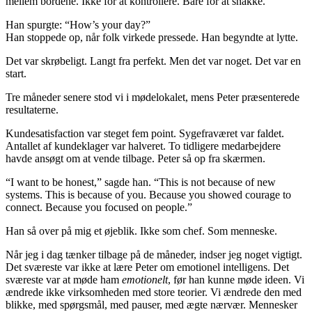
mellem bordene. Ikke for at kontrollere. Bare for at snakke.
Han spurgte: “How’s your day?”
Han stoppede op, når folk virkede pressede. Han begyndte at lytte.
Det var skrøbeligt. Langt fra perfekt. Men det var noget. Det var en
start.
Tre måneder senere stod vi i mødelokalet, mens Peter præsenterede
resultaterne.
Kundesatisfaction var steget fem point. Sygefraværet var faldet.
Antallet af kundeklager var halveret. To tidligere medarbejdere
havde ansøgt om at vende tilbage. Peter så op fra skærmen.
“I want to be honest,” sagde han. “This is not because of new
systems. This is because of you. Because you showed courage to
connect. Because you focused on people.”
Han så over på mig et øjeblik. Ikke som chef. Som menneske.
Når jeg i dag tænker tilbage på de måneder, indser jeg noget vigtigt.
Det sværeste var ikke at lære Peter om emotionel intelligens. Det
sværeste var at møde ham
emotionelt
, før han kunne møde ideen. Vi
ændrede ikke virksomheden med store teorier. Vi ændrede den med
blikke, med spørgsmål, med pauser, med ægte nærvær. Mennesker