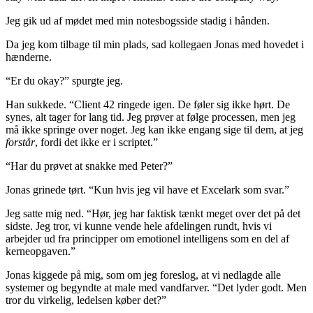
Jeg gik ud af mødet med min notesbogsside stadig i hånden.
Da jeg kom tilbage til min plads, sad kollegaen Jonas med hovedet i
hænderne.
“Er du okay?” spurgte jeg.
Han sukkede. “Client 42 ringede igen. De føler sig ikke hørt. De
synes, alt tager for lang tid. Jeg prøver at følge processen, men jeg
må ikke springe over noget. Jeg kan ikke engang sige til dem, at jeg
forstår
, fordi det ikke er i scriptet.”
“Har du prøvet at snakke med Peter?”
Jonas grinede tørt. “Kun hvis jeg vil have et Excelark som svar.”
Jeg satte mig ned. “Hør, jeg har faktisk tænkt meget over det på det
sidste. Jeg tror, vi kunne vende hele afdelingen rundt, hvis vi
arbejder ud fra principper om emotionel intelligens som en del af
kerneopgaven.”
Jonas kiggede på mig, som om jeg foreslog, at vi nedlagde alle
systemer og begyndte at male med vandfarver. “Det lyder godt. Men
tror du virkelig, ledelsen køber det?”