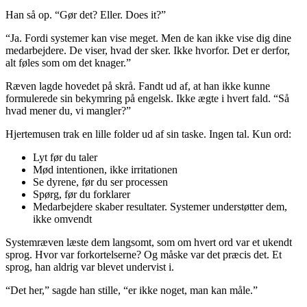
Han så op. “Gør det? Eller. Does it?”
“Ja. Fordi systemer kan vise meget. Men de kan ikke vise dig dine
medarbejdere. De viser, hvad der sker. Ikke hvorfor. Det er derfor,
alt føles som om det knager.”
Ræven lagde hovedet på skrå. Fandt ud af, at han ikke kunne
formulerede sin bekymring på engelsk. Ikke ægte i hvert fald. “Så
hvad mener du, vi mangler?”
Hjertemusen trak en lille folder ud af sin taske. Ingen tal. Kun ord:
Lyt før du taler
Mød intentionen, ikke irritationen
Se dyrene, før du ser processen
Spørg, før du forklarer
Medarbejdere skaber resultater. Systemer understøtter dem,
ikke omvendt
Systemræven læste dem langsomt, som om hvert ord var et ukendt
sprog. Hvor var forkortelserne? Og måske var det præcis det. Et
sprog, han aldrig var blevet undervist i.
“Det her,” sagde han stille, “er ikke noget, man kan måle.”