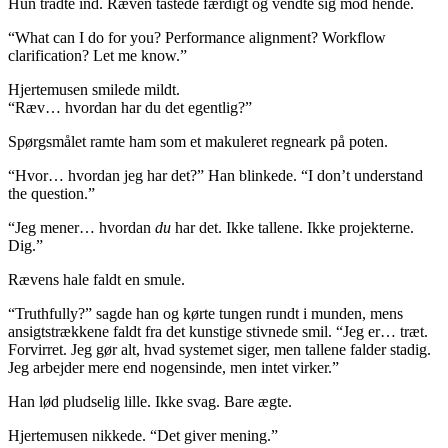
Hun trådte ind. Ræven tastede færdigt og vendte sig mod hende.
“What can I do for you? Performance alignment? Workflow
clarification? Let me know.”
Hjertemusen smilede mildt.
“Ræv… hvordan har du det egentlig?”
Spørgsmålet ramte ham som et makuleret regneark på poten.
“Hvor… hvordan jeg har det?” Han blinkede. “I don’t understand
the question.”
“Jeg mener… hvordan
du
har det. Ikke tallene. Ikke projekterne.
Dig.”
Rævens hale faldt en smule.
“Truthfully?” sagde han og kørte tungen rundt i munden, mens
ansigtstrækkene faldt fra det kunstige stivnede smil. “Jeg er… træt.
Forvirret. Jeg gør alt, hvad systemet siger, men tallene falder stadig.
Jeg arbejder mere end nogensinde, men intet virker.”
Han lød pludselig lille. Ikke svag. Bare ægte.
Hjertemusen nikkede. “Det giver mening.”