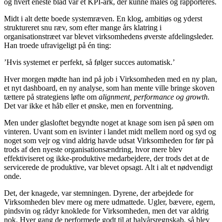
og hvert eneste blad var et KPI-ark, der kunne måles og rapporteres.
Midt i alt dette boede systemræven. En klog, ambitiøs og yderst
struktureret snu ræv, som efter mange års klatring i
organisationstræet var blevet virksomhedens øverste afdelingsleder.
Han troede ufravigeligt på én ting:
’Hvis systemet er perfekt, så følger succes automatisk.’
Hver morgen mødte han ind på job i Virksomheden med en ny plan,
et nyt dashboard, en ny analyse, som han mente ville bringe skoven
tættere på strategiens løfte om
alignment, performance og growth.
Det var ikke et håb eller et ønske, men en forventning.
Men under glasloftet begyndte noget at knage som isen på søen om
vinteren. Uvant som en isvinter i landet midt mellem nord og syd og
noget som vejr og vind aldrig havde udsat Virksomheden for før på
trods af den nyeste organisationsændring, hvor mere blev
effektiviseret og ikke-produktive medarbejdere, der trods det at de
servicerede de produktive, var blevet opsagt. Alt i alt et nødvendigt
onde.
Det, der knagede, var stemningen. Dyrene, der arbejdede for
Virksomheden blev mere og mere udmattede. Ugler, bævere, egern,
pindsvin og rådyr knoklede for Virksomheden, men det var aldrig
nok. Hver gang de performede godt til at halvårsregnskab, så blev