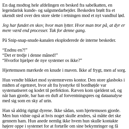
En dag modtog hele afdelingen en besked fra sabelkatten, en
legendarisk kunde- og salgsmedarbejder. Beskeden brølt fra et
ukendt sted over den store slette i retningen mod et nyt vandhul lød.
Jeg har fundet en skov, hvor man lytter. Hvor man tror på, at dyr er
mere værd end processer. Tak for denne gang.
På Snip-snap-snude-kanalen eksploderede de interne beskeder.
“Endnu en?!”
“Det er tredje i denne måned!”
“Hvorfor hjælper de nye systemer os ikke?”
Hjertemusen mærkede en knude i maven. Ikke af frygt, men af sorg.
Hun vendte blikket mod systemrævens kontor. Den store glasboks i
midten af egetræet, hvor alt fra lysstyrke til bordhøjde var
systematiseret og kodet til perfektion. Ræven kom sjældent ud, og
når han gjorde, bar han en duft af forventningspres og dataanalyse
med sig som en sky af urin.
Han så aldrig rigtigt dyrene. Ikke sådan, som hjertemusen gjorde.
Men hun vidste også at hvis noget skulle ændres, så måtte det ske
gennem ham. Hun anede nemlig ikke hvem hun skulle kontakte
højere oppe i systemet for at fortælle om sine bekymringer og få