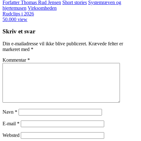
Forfatter Thomas Rud Jensen
Short stories
Systemræven og
hjertemusen
Virksomheden
Post
Rudclips i 2026
50.000 view
navigation
Skriv et svar
Din e-mailadresse vil ikke blive publiceret.
Krævede felter er
markeret med
*
Kommentar
*
Navn
*
E-mail
*
Websted