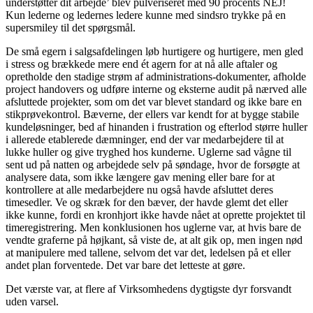
understøtter dit arbejde’ blev pulveriseret med 90 procents NEJ!
Kun lederne og ledernes ledere kunne med sindsro trykke på en
supersmiley til det spørgsmål.
De små egern i salgsafdelingen løb hurtigere og hurtigere, men gled
i stress og brækkede mere end ét agern for at nå alle aftaler og
opretholde den stadige strøm af administrations-dokumenter, afholde
project handovers og udføre interne og eksterne audit på nærved alle
afsluttede projekter, som om det var blevet standard og ikke bare en
stikprøvekontrol. Bæverne, der ellers var kendt for at bygge stabile
kundeløsninger, bed af hinanden i frustration og efterlod større huller
i allerede etablerede dæmninger, end der var medarbejdere til at
lukke huller og give tryghed hos kunderne. Uglerne sad vågne til
sent ud på natten og arbejdede selv på søndage, hvor de forsøgte at
analysere data, som ikke længere gav mening eller bare for at
kontrollere at alle medarbejdere nu også havde afsluttet deres
timesedler. Ve og skræk for den bæver, der havde glemt det eller
ikke kunne, fordi en kronhjort ikke havde nået at oprette projektet til
timeregistrering. Men konklusionen hos uglerne var, at hvis bare de
vendte graferne på højkant, så viste de, at alt gik op, men ingen nød
at manipulere med tallene, selvom det var det, ledelsen på et eller
andet plan forventede. Det var bare det letteste at gøre.
Det værste var, at flere af Virksomhedens dygtigste dyr forsvandt
uden varsel.