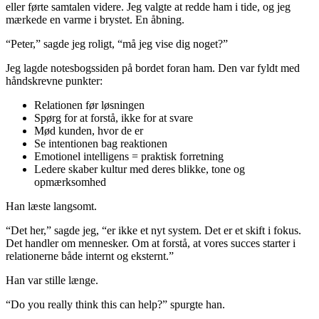
eller førte samtalen videre. Jeg valgte at redde ham i tide, og jeg
mærkede en varme i brystet. En åbning.
“Peter,” sagde jeg roligt, “må jeg vise dig noget?”
Jeg lagde notesbogssiden på bordet foran ham. Den var fyldt med
håndskrevne punkter:
Relationen før løsningen
Spørg for at forstå, ikke for at svare
Mød kunden, hvor de er
Se intentionen bag reaktionen
Emotionel intelligens = praktisk forretning
Ledere skaber kultur med deres blikke, tone og
opmærksomhed
Han læste langsomt.
“Det her,” sagde jeg, “er ikke et nyt system. Det er et skift i fokus.
Det handler om mennesker. Om at forstå, at vores succes starter i
relationerne både internt og eksternt.”
Han var stille længe.
“Do you really think this can help?” spurgte han.