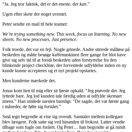
“Ja. Jeg tror faktisk, det er det eneste, der
kan
.”
Ugen efter skete der noget uventet.
Peter sendte en mail til hele teamet:
We’re trying something new. This week, focus on listening. No new
sheets. No new processes. Just presence.
Folk troede, det var en fejl. Nogle grinede. Andre stirrede målløse på
beskeden og måtte besøge kaffemaskinen flere gange for blot have
give sig selv tid til at forstå beskeden uden forstyrrelse fra den
blinkende project checkliste, der forventede udfyldelse inden en ny
kunde kunne accepteres og et nyt projekt opstartes.
Men kunderne mærkede det.
Jonas kom hen til mig efter sit første opkald. “Jeg prøvede det. Jeg
lyttede bare. Jeg lod kunden tale færdig uden at udfylde skemaet
imens.” Han smilede næsten barnligt. “De sagde, det var første gang
i måneder, de følte sig forstået.”
Små tegn begyndte at vise sig overalt. Samtaler mellem kollegaer
blev længere. Folk satte sig ved hinanden til frokost. Latter vendte
tilbage som fugle om foråret. Og Peter… han begyndte at gå rundt