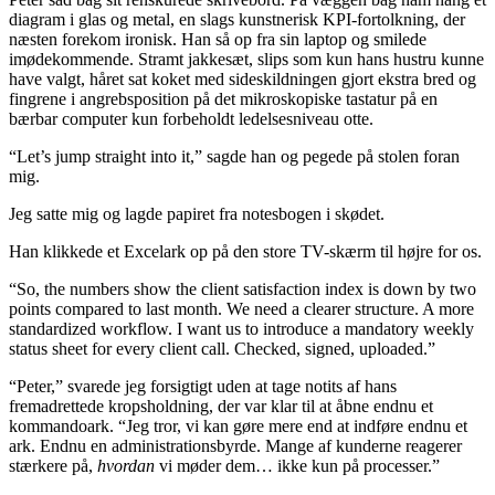
diagram i glas og metal, en slags kunstnerisk KPI-fortolkning, der
næsten forekom ironisk. Han så op fra sin laptop og smilede
imødekommende. Stramt jakkesæt, slips som kun hans hustru kunne
have valgt, håret sat koket med sideskildningen gjort ekstra bred og
fingrene i angrebsposition på det mikroskopiske tastatur på en
bærbar computer kun forbeholdt ledelsesniveau otte.
“Let’s jump straight into it,” sagde han og pegede på stolen foran
mig.
Jeg satte mig og lagde papiret fra notesbogen i skødet.
Han klikkede et Excelark op på den store TV-skærm til højre for os.
“So, the numbers show the client satisfaction index is down by two
points compared to last month. We need a clearer structure. A more
standardized workflow. I want us to introduce a mandatory weekly
status sheet for every client call. Checked, signed, uploaded.”
“Peter,” svarede jeg forsigtigt uden at tage notits af hans
fremadrettede kropsholdning, der var klar til at åbne endnu et
kommandoark. “Jeg tror, vi kan gøre mere end at indføre endnu et
ark. Endnu en administrationsbyrde. Mange af kunderne reagerer
stærkere på,
hvordan
vi møder dem… ikke kun på processer.”