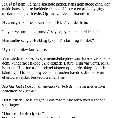
Jeg så på ham. Så hans spændte kæber, hans udmattede øjne, den
måde hans skuldre hældede fremad. Han var en af de dygtigste
medarbejdere, vi havde. Og han var ved at brænde ud.
Hvis nogen kunne se værdien af EI, så var det ham.
“Jeg bliver nødt til at prøve,” sagde jeg ellers dør vi løbende.
Han smilte svagt. “Held og lykke. Du får brug for det.”
Ugen efter blev kun værre.
Vi mistede en af vores stjernemedarbejdere som havde været en af
dem, kunderne elskede. Alle elskede Laura. Hun var varm, rolig,
lyttende. Hun forstod kunderelationen og gjorde alting i kundens
hånd og ud fra den opgave, som kunden havde skitseret. Hun
efterlod en enkel besked i teamchatten.
Jeg har fået et job, hvor mennesker betyder lige så meget som
systemer. Tak for alt.
Det rumlede i hele etagen. Folk mødte hinanden med lignende
sætninger:
“Hun er ikke den første.”