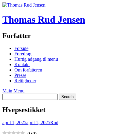
Skip
to
content
Thomas Rud Jensen
Forfatter
Forside
Foredrag
Hurtig adgang til menu
Kontakt
Om forfatteren
Presse
Rettigheder
Main Menu
Hvepsestikket
april 1, 2025
april 1, 2025
Rud
0
(
0
)