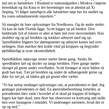
ind om to hændelser. I Rusland er nationalgarden i Moskva i højeste
beredskab og fra Kina er der beretninger om at attentat på Xi
Jinping. Vi følger naturligvis alle hændelser nøje her fra studiet og
fra vores udstationerede reportere.”
Så mangler de bare oplysninger fra Nordkorea. Og de andre steder.
Så kan de lade Florida ligge. Scott kigger op på himlen. Den
buldrende lyd af rotorer er atter at høre ind over skovområdet. Han
skubber sig op på bredden og trækker udstyret med sig op.
Speedbåden frigøres for sløringsnettet og udstyret kastes ind over
rælingen. Han mærker den kolde vind på kroppen og begynder
øjeblikkeligt at ryste ukontrollabelt.
Speedbådens støjsvage motor starter første gang. Straks får
speedbåden fart og skyder op langs bredden. Flere gange støder
skroget på grene under overfladen. Scott forsøger at styre båden så
godt han kan. Tæt på bredden og under de udhængende grene og
ikke for tæt på, så båden går på grund eller vælter.
“Vi har netop modtaget oplysninger om, at præsidenten er død. Jeg
gentager præsidenten er død. En øjenvidneberetning fortæller, at
præsidenten blev ramt i hovedet af et skud på trappen til boligen.
Ingen har hørt skud, men flere har observeret en kortvarig rød stråle
hen over hustagene i området. Vi undersøger nærmere, hvad der er
op og ned.”