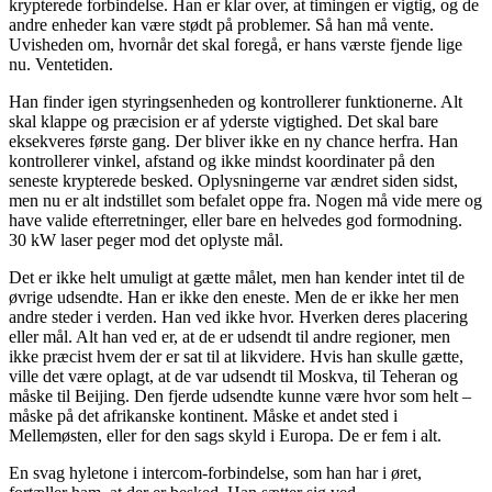
krypterede forbindelse. Han er klar over, at timingen er vigtig, og de
andre enheder kan være stødt på problemer. Så han må vente.
Uvisheden om, hvornår det skal foregå, er hans værste fjende lige
nu. Ventetiden.
Han finder igen styringsenheden og kontrollerer funktionerne. Alt
skal klappe og præcision er af yderste vigtighed. Det skal bare
eksekveres første gang. Der bliver ikke en ny chance herfra. Han
kontrollerer vinkel, afstand og ikke mindst koordinater på den
seneste krypterede besked. Oplysningerne var ændret siden sidst,
men nu er alt indstillet som befalet oppe fra. Nogen må vide mere og
have valide efterretninger, eller bare en helvedes god formodning.
30 kW laser peger mod det oplyste mål.
Det er ikke helt umuligt at gætte målet, men han kender intet til de
øvrige udsendte. Han er ikke den eneste. Men de er ikke her men
andre steder i verden. Han ved ikke hvor. Hverken deres placering
eller mål. Alt han ved er, at de er udsendt til andre regioner, men
ikke præcist hvem der er sat til at likvidere. Hvis han skulle gætte,
ville det være oplagt, at de var udsendt til Moskva, til Teheran og
måske til Beijing. Den fjerde udsendte kunne være hvor som helt –
måske på det afrikanske kontinent. Måske et andet sted i
Mellemøsten, eller for den sags skyld i Europa. De er fem i alt.
En svag hyletone i intercom-forbindelse, som han har i øret,