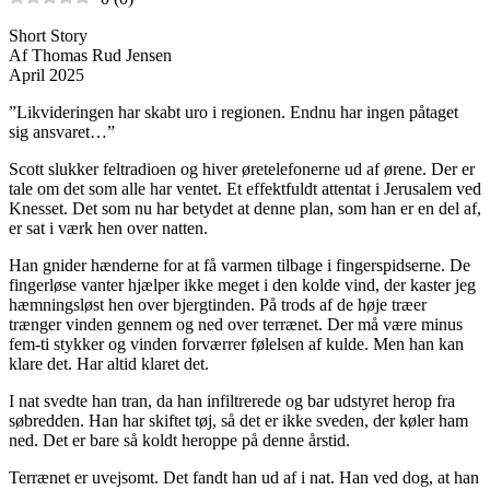
Short Story
Af Thomas Rud Jensen
April 2025
”Likvideringen har skabt uro i regionen. Endnu har ingen påtaget
sig ansvaret…”
Scott slukker feltradioen og hiver øretelefonerne ud af ørene. Der er
tale om det som alle har ventet. Et effektfuldt attentat i Jerusalem ved
Knesset. Det som nu har betydet at denne plan, som han er en del af,
er sat i værk hen over natten.
Han gnider hænderne for at få varmen tilbage i fingerspidserne. De
fingerløse vanter hjælper ikke meget i den kolde vind, der kaster jeg
hæmningsløst hen over bjergtinden. På trods af de høje træer
trænger vinden gennem og ned over terrænet. Der må være minus
fem-ti stykker og vinden forværrer følelsen af kulde. Men han kan
klare det. Har altid klaret det.
I nat svedte han tran, da han infiltrerede og bar udstyret herop fra
søbredden. Han har skiftet tøj, så det er ikke sveden, der køler ham
ned. Det er bare så koldt heroppe på denne årstid.
Terrænet er uvejsomt. Det fandt han ud af i nat. Han ved dog, at han