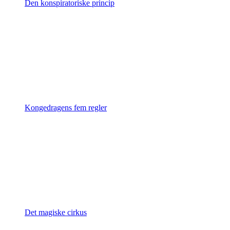
Den konspiratoriske princip
Kongedragens fem regler
Det magiske cirkus