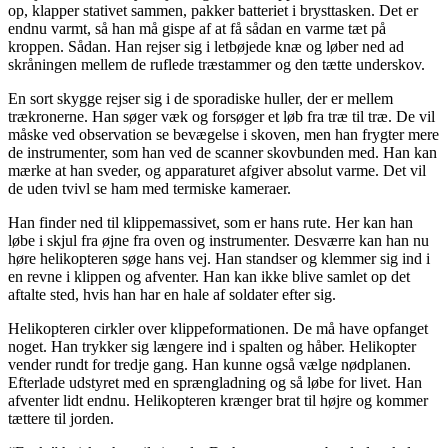
op, klapper stativet sammen, pakker batteriet i brysttasken. Det er
endnu varmt, så han må gispe af at få sådan en varme tæt på
kroppen. Sådan. Han rejser sig i letbøjede knæ og løber ned ad
skråningen mellem de ruflede træstammer og den tætte underskov.
En sort skygge rejser sig i de sporadiske huller, der er mellem
trækronerne. Han søger væk og forsøger et løb fra træ til træ. De vil
måske ved observation se bevægelse i skoven, men han frygter mere
de instrumenter, som han ved de scanner skovbunden med. Han kan
mærke at han sveder, og apparaturet afgiver absolut varme. Det vil
de uden tvivl se ham med termiske kameraer.
Han finder ned til klippemassivet, som er hans rute. Her kan han
løbe i skjul fra øjne fra oven og instrumenter. Desværre kan han nu
høre helikopteren søge hans vej. Han standser og klemmer sig ind i
en revne i klippen og afventer. Han kan ikke blive samlet op det
aftalte sted, hvis han har en hale af soldater efter sig.
Helikopteren cirkler over klippeformationen. De må have opfanget
noget. Han trykker sig længere ind i spalten og håber. Helikopter
vender rundt for tredje gang. Han kunne også vælge nødplanen.
Efterlade udstyret med en sprængladning og så løbe for livet. Han
afventer lidt endnu. Helikopteren krænger brat til højre og kommer
tættere til jorden.