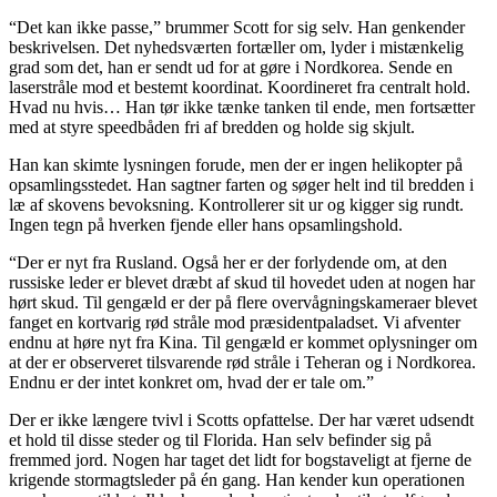
“Det kan ikke passe,” brummer Scott for sig selv. Han genkender
beskrivelsen. Det nyhedsværten fortæller om, lyder i mistænkelig
grad som det, han er sendt ud for at gøre i Nordkorea. Sende en
laserstråle mod et bestemt koordinat. Koordineret fra centralt hold.
Hvad nu hvis… Han tør ikke tænke tanken til ende, men fortsætter
med at styre speedbåden fri af bredden og holde sig skjult.
Han kan skimte lysningen forude, men der er ingen helikopter på
opsamlingsstedet. Han sagtner farten og søger helt ind til bredden i
læ af skovens bevoksning. Kontrollerer sit ur og kigger sig rundt.
Ingen tegn på hverken fjende eller hans opsamlingshold.
“Der er nyt fra Rusland. Også her er der forlydende om, at den
russiske leder er blevet dræbt af skud til hovedet uden at nogen har
hørt skud. Til gengæld er der på flere overvågningskameraer blevet
fanget en kortvarig rød stråle mod præsidentpaladset. Vi afventer
endnu at høre nyt fra Kina. Til gengæld er kommet oplysninger om
at der er observeret tilsvarende rød stråle i Teheran og i Nordkorea.
Endnu er der intet konkret om, hvad der er tale om.”
Der er ikke længere tvivl i Scotts opfattelse. Der har været udsendt
et hold til disse steder og til Florida. Han selv befinder sig på
fremmed jord. Nogen har taget det lidt for bogstaveligt at fjerne de
krigende stormagtsleder på én gang. Han kender kun operationen