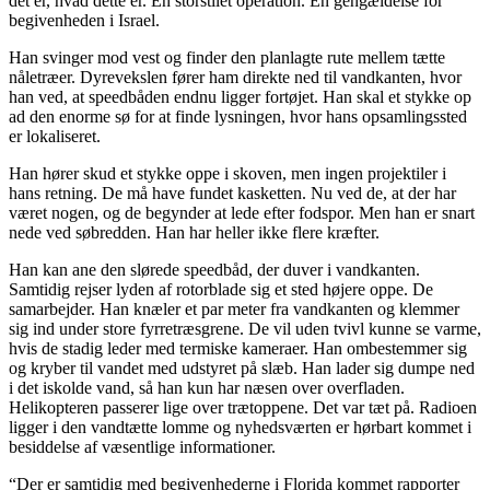
det er, hvad dette er. En storstilet operation. En gengældelse for
begivenheden i Israel.
Han svinger mod vest og finder den planlagte rute mellem tætte
nåletræer. Dyrevekslen fører ham direkte ned til vandkanten, hvor
han ved, at speedbåden endnu ligger fortøjet. Han skal et stykke op
ad den enorme sø for at finde lysningen, hvor hans opsamlingssted
er lokaliseret.
Han hører skud et stykke oppe i skoven, men ingen projektiler i
hans retning. De må have fundet kasketten. Nu ved de, at der har
været nogen, og de begynder at lede efter fodspor. Men han er snart
nede ved søbredden. Han har heller ikke flere kræfter.
Han kan ane den slørede speedbåd, der duver i vandkanten.
Samtidig rejser lyden af rotorblade sig et sted højere oppe. De
samarbejder. Han knæler et par meter fra vandkanten og klemmer
sig ind under store fyrretræsgrene. De vil uden tvivl kunne se varme,
hvis de stadig leder med termiske kameraer. Han ombestemmer sig
og kryber til vandet med udstyret på slæb. Han lader sig dumpe ned
i det iskolde vand, så han kun har næsen over overfladen.
Helikopteren passerer lige over trætoppene. Det var tæt på. Radioen
ligger i den vandtætte lomme og nyhedsværten er hørbart kommet i
besiddelse af væsentlige informationer.
“Der er samtidig med begivenhederne i Florida kommet rapporter