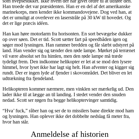
som hvepsestikket. Ikke hvem der har givet ordre til at udføre den.
Han troede det var præsidenten. Han er en del af det amerikanske
marinekorps, men kender ikke kommandovejene. Dog ved han, at
det er umuligt at overlever en laserstråle på 30 kW til hovedet. Og
det er lige præcis idéen.
Han kan høre motorlarm fra horisonten. En sort bevægelse dukker
op over søen. Det er tid. Scott sætter fart på speedbåden igen og
søger mod lysningen. Han rammer bredden og får slæbt udstyret på
land. Han vender sig og tænder den røde lampe. Mørket på terrænet
vil være absolut set fra himlen, men den røde lampe må træde
tydeligt frem. Den indkomne helikopter er let at se mod den lysere
himmel, hvor lyset ikke har lagt sig helt. Han afventer og kigger sig
rundt. Der er ingen lyde af fjender i skovområdet. Det bliver en let
udtrækning fra fjendeland.
Helikopteren kommer nærmere, men vinklen ser mærkelig ud. Den
lader ikke til at lægge an til landing. I stedet vender den snuden
nedad. Scott ser røgen fra begge helikoptervinger samtidig.
“Hva’ fuck,” råber han og ser de to missilers bane direkte mod ham
og lysningen. Han oplever ikke det dobbelte nedslag få meter fra,
hvor han står.
Anmeldelse af historien