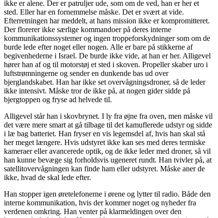
ikke er alene. Der er patruljer ude, som om de ved, han er her et
sted. Eller har en fornemmelse måske. Det er svært at vide.
Efterretningen har meddelt, at hans mission ikke er kompromitteret.
Der florerer ikke særlige kommandoer på deres interne
kommunikationssystemer og ingen troppeforskydninger som om de
burde lede efter noget eller nogen. Alle er bare på stikkerne af
begivenhederne i Israel. De burde ikke vide, at han er her. Alligevel
hører han af og til motorstøj et sted i skoven. Propeller skaber uro i
luftstrømningerne og sender en dunkende bas ud over
bjerglandskabet. Han har ikke set overvågningsdroner, så de leder
ikke intensivt. Måske tror de ikke på, at nogen gider sidde på
bjergtoppen og fryse ad helvede til.
Alligevel står han i skovbrynet. I ly fra øjne fra oven, men måske vil
det være mere smart at gå tilbage til det kamuflerede udstyr og sidde
i læ bag batteriet. Han fryser en vis legemsdel af, hvis han skal stå
her meget længere. Hvis udstyret ikke kan ses med deres termiske
kameraer eller avancerede optik, og de ikke leder med droner, så vil
han kunne bevæge sig forholdsvis ugeneret rundt. Han tvivler på, at
satellitovervågningen kan finde ham eller udstyret. Måske aner de
ikke, hvad de skal lede efter.
Han stopper igen øretelefonerne i ørene og lytter til radio. Både den
interne kommunikation, hvis der kommer noget og nyheder fra
verdenen omkring. Han venter på klarmeldingen over den