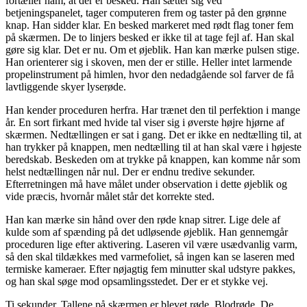
fortæller ham, at der er besked. Han sætter sig ved
betjeningspanelet, tager computeren frem og taster på den grønne
knap. Han sidder klar. En besked markeret med rødt flag toner fem
på skærmen. De to linjers besked er ikke til at tage fejl af. Han skal
gøre sig klar. Det er nu. Om et øjeblik. Han kan mærke pulsen stige.
Han orienterer sig i skoven, men der er stille. Heller intet larmende
propelinstrument på himlen, hvor den nedadgående sol farver de få
lavtliggende skyer lyserøde.
Han kender proceduren herfra. Har trænet den til perfektion i mange
år. En sort firkant med hvide tal viser sig i øverste højre hjørne af
skærmen. Nedtællingen er sat i gang. Det er ikke en nedtælling til, at
han trykker på knappen, men nedtælling til at han skal være i højeste
beredskab. Beskeden om at trykke på knappen, kan komme når som
helst nedtællingen når nul. Der er endnu tredive sekunder.
Efterretningen må have målet under observation i dette øjeblik og
vide præcis, hvornår målet står det korrekte sted.
Han kan mærke sin hånd over den røde knap sitrer. Lige dele af
kulde som af spænding på det udløsende øjeblik. Han gennemgår
proceduren lige efter aktivering. Laseren vil være usædvanlig varm,
så den skal tildækkes med varmefoliet, så ingen kan se laseren med
termiske kameraer. Efter nøjagtig fem minutter skal udstyre pakkes,
og han skal søge mod opsamlingsstedet. Der er et stykke vej.
Ti sekunder. Tallene på skærmen er blevet røde. Blodrøde. De