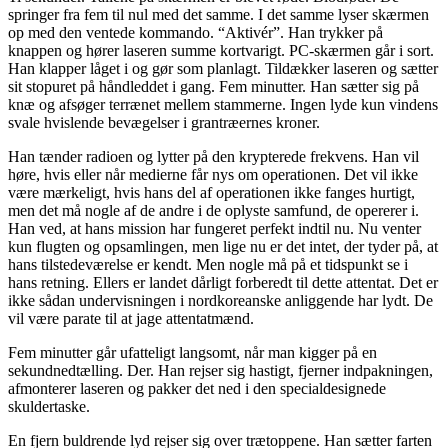
springer fra fem til nul med det samme. I det samme lyser skærmen
op med den ventede kommando. “Aktivér”. Han trykker på
knappen og hører laseren summe kortvarigt. PC-skærmen går i sort.
Han klapper låget i og gør som planlagt. Tildækker laseren og sætter
sit stopuret på håndleddet i gang. Fem minutter. Han sætter sig på
knæ og afsøger terrænet mellem stammerne. Ingen lyde kun vindens
svale hvislende bevægelser i grantræernes kroner.
Han tænder radioen og lytter på den krypterede frekvens. Han vil
høre, hvis eller når medierne får nys om operationen. Det vil ikke
være mærkeligt, hvis hans del af operationen ikke fanges hurtigt,
men det må nogle af de andre i de oplyste samfund, de opererer i.
Han ved, at hans mission har fungeret perfekt indtil nu. Nu venter
kun flugten og opsamlingen, men lige nu er det intet, der tyder på, at
hans tilstedeværelse er kendt. Men nogle må på et tidspunkt se i
hans retning. Ellers er landet dårligt forberedt til dette attentat. Det er
ikke sådan undervisningen i nordkoreanske anliggende har lydt. De
vil være parate til at jage attentatmænd.
Fem minutter går ufatteligt langsomt, når man kigger på en
sekundnedtælling. Der. Han rejser sig hastigt, fjerner indpakningen,
afmonterer laseren og pakker det ned i den specialdesignede
skuldertaske.
En fjern buldrende lyd rejser sig over trætoppene. Han sætter farten