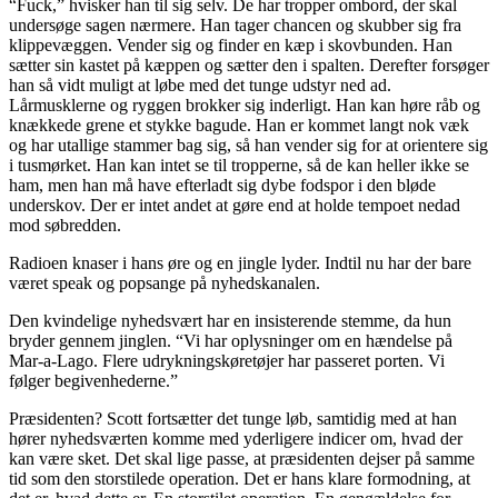
“Fuck,” hvisker han til sig selv. De har tropper ombord, der skal
undersøge sagen nærmere. Han tager chancen og skubber sig fra
klippevæggen. Vender sig og finder en kæp i skovbunden. Han
sætter sin kastet på kæppen og sætter den i spalten. Derefter forsøger
han så vidt muligt at løbe med det tunge udstyr ned ad.
Lårmusklerne og ryggen brokker sig inderligt. Han kan høre råb og
knækkede grene et stykke bagude. Han er kommet langt nok væk
og har utallige stammer bag sig, så han vender sig for at orientere sig
i tusmørket. Han kan intet se til tropperne, så de kan heller ikke se
ham, men han må have efterladt sig dybe fodspor i den bløde
underskov. Der er intet andet at gøre end at holde tempoet nedad
mod søbredden.
Radioen knaser i hans øre og en jingle lyder. Indtil nu har der bare
været speak og popsange på nyhedskanalen.
Den kvindelige nyhedsvært har en insisterende stemme, da hun
bryder gennem jinglen. “Vi har oplysninger om en hændelse på
Mar-a-Lago. Flere udrykningskøretøjer har passeret porten. Vi
følger begivenhederne.”
Præsidenten? Scott fortsætter det tunge løb, samtidig med at han
hører nyhedsværten komme med yderligere indicer om, hvad der
kan være sket. Det skal lige passe, at præsidenten dejser på samme
tid som den storstilede operation. Det er hans klare formodning, at